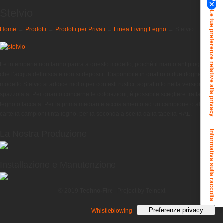
Stelvio
Le tue preferenze relative alla privacy
Home
→
Prodotti
→
Prodotti per Privati
→
Linea Living Legno
→
Stelvio
Le intemperie non fanno paura a questo modello, poiché il manto antipioggia fa sì
che l’acqua defluisca e non si depositi. Disponibile in quattro o due doghe, il
modello Stelvio si addice molto per contesti rustici, soprattutto nella versione
spazzolata. Per quanto concerne le colorazioni, é possibile scegliere tra la tinta
legno o laccata. Per la prima mediante accostamento ad un campione o alla
cartella campioni tinta legno, per la seconda a scelta dalla tabella RAL.
La Nostra Produzione
Informativa sulla raccolta
Installazione e Manutenzione
© 2019
Techno-Fire
| Project by Telnext
----------------
Whistleblowing