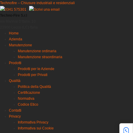
Technofire – Chiusure industriali e residenziali
0341 575301
|
Scrivi una email
Techno-Fire S.r.l
via Marinai D'Italia, 10
23900 Lecco (LC) Italia
Home
Azienda
Manutenzione
Manutenzione ordinaria
Manutenzione straordinaria
Prodotti
Prodotti per le Aziende
Prodotti per Privati
Qualità
Politica della Qualità
Certificazione
Normativa
Codice Etico
Contatti
Privacy
Informativa Privacy
Informativa sui Cookie