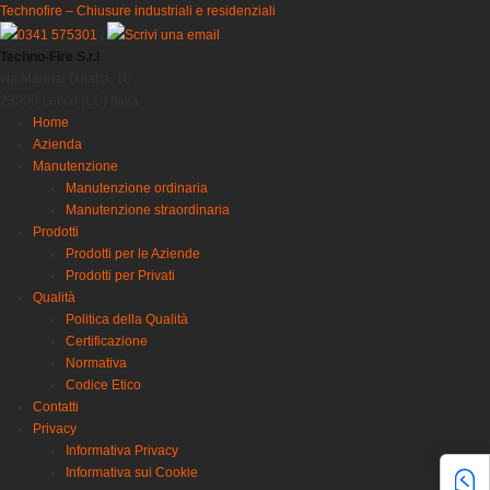
Technofire – Chiusure industriali e residenziali
0341 575301
|
Scrivi una email
Techno-Fire S.r.l
via Marinai D'Italia, 10
23900 Lecco (LC) Italia
Home
Azienda
Manutenzione
Manutenzione ordinaria
Manutenzione straordinaria
Prodotti
Prodotti per le Aziende
Prodotti per Privati
Qualità
Politica della Qualità
Certificazione
Normativa
Codice Etico
Contatti
Privacy
Informativa Privacy
Informativa sui Cookie