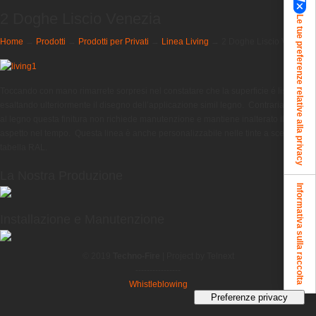
2 Doghe Liscio Venezia
Le tue preferenze relative alla privacy
Home
→
Prodotti
→
Prodotti per Privati
→
Linea Living
→
2 Doghe Liscio Venezia
Toccando con mano rimarrete sorpresi nel constatare che la superficie é liscia,
esaltando ulteriormente il disegno dell’applicazione simil legno. Contrariamente
al legno questa finitura non richiede manutenzione e mantiene inalterato il suo
aspetto nel tempo. Questa linea è anche personalizzabile nelle tinte a scelta dalla
tabella RAL.
La Nostra Produzione
Informativa sulla raccolta
Installazione e Manutenzione
© 2019
Techno-Fire
| Project by Telnext
----------------
Whistleblowing