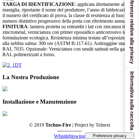
Le tue preferenze relative alla privacy
TARGA DI IDENTIFICAZIONE
: applicata direttamente alla
maniglia, riportante il nome del produttore, l’anno di fabbricazione,
il numero del certificato di prova, la classe di resistenza al fuoco, il
numero distintivo progressivo della porta con riferimento annuale.
FINITURA
: lamiera protetta su entrambi i lati con zincatura tipo
zincrometal, verniciatura con primer epossidico anticorrosivo in
formulazione ecologica. Resistenza minima testata all’esposizione
alla nebbia salina: 300 ore (ASTM B-117-61). Antiruggine standard:
RAL 7035. Opzionale: Verniciatura con smalti satinati nella gamma
RAL polimerizzati a forno.
Informativa sulla raccolta
La Nostra Produzione
Installazione e Manutenzione
© 2019
Techno-Fire
| Project by Telnext
----------------
Whistleblowing