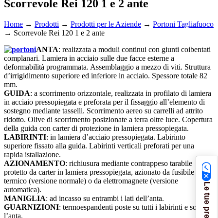
Scorrevole Rei 120 1 e 2 ante
Home
→
Prodotti
→
Prodotti per le Aziende
→
Portoni Tagliafuoco
→
Scorrevole Rei 120 1 e 2 ante
ANTA
: realizzata a moduli continui con giunti coibentati
complanari. Lamiera in acciaio sulle due facce esterne a
deformabilità programmata. Assemblaggio a mezzo di viti. Struttura
d’irrigidimento superiore ed inferiore in acciaio. Spessore totale 82
mm.
GUIDA
: a scorrimento orizzontale, realizzata in profilato di lamiera
in acciaio pressopiegata e preforata per il fissaggio all’elemento di
sostegno mediante tasselli. Scorrimento aereo su carrelli ad attrito
ridotto. Olive di scorrimento posizionate a terra oltre luce. Copertura
della guida con carter di protezione in lamiera pressopiegata.
LABIRINTI
: in lamiera d’acciaio pressopiegata. Labirinto
superiore fissato alla guida. Labirinti verticali preforati per una
rapida istallazione.
AZIONAMENTO
: richiusura mediante contrappeso tarabile
protetto da carter in lamiera pressopiegata, azionato da fusibile
termico (versione normale) o da elettromagnete (versione
automatica).
MANIGLIA
: ad incasso su entrambi i lati dell’anta.
GUARNIZIONI
: termoespandenti poste su tutti i labirinti e sotto
l’anta.