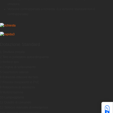
chiusura.
Versione contrappesata a richiesta. (La versione standard non è
contrappesata).
Dotazione Standard
1 Struttura zincata
2 Telo in poliestere autoestinguente
3 Rinforzi telo
4 Cinghie di sollevamento
5 Guarnizioni laterali
6 Estremità inferiore del telo
7 Finestre trasparenti in PVC
8 Fotocellula di sicurezza
9 Motorizzazione
10 Lampeggiante
11 Quadro di comando
12 Sblocco manuale di emergenza
(per versione contrappesata)