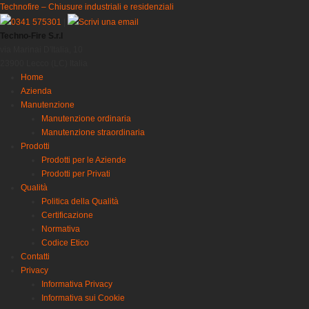
Technofire – Chiusure industriali e residenziali
0341 575301
|
Scrivi una email
Techno-Fire S.r.l
via Marinai D'Italia, 10
23900 Lecco (LC) Italia
Home
Azienda
Manutenzione
Manutenzione ordinaria
Manutenzione straordinaria
Prodotti
Prodotti per le Aziende
Prodotti per Privati
Qualità
Politica della Qualità
Certificazione
Normativa
Codice Etico
Contatti
Privacy
Informativa Privacy
Informativa sui Cookie