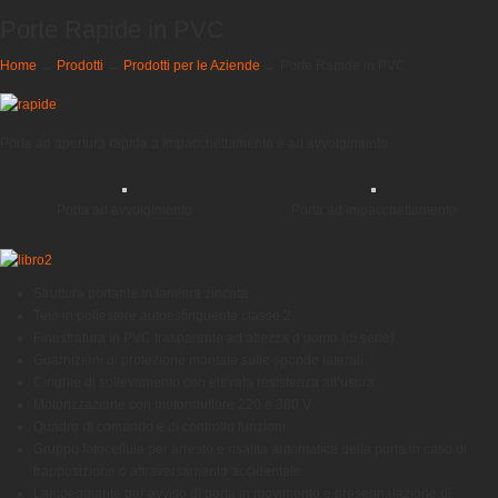
Porte Rapide in PVC
Home
→
Prodotti
→
Prodotti per le Aziende
→
Porte Rapide in PVC
Porte ad apertura rapida a impacchettamento e ad avvolgimento
Porta ad avvolgimento
Porta ad impacchettamento
Struttura portante in lamiera zincata.
Telo in poliestere autoestinguente classe 2.
Finestratura in PVC trasparente ad altezza d’uomo (di serie).
Guarnizioni di protezione montate sulle sponde laterali.
Cinghie di sollevamento con elevata resistenza all’usura.
Motorizzazione con motoriduttore 220 o 380 V.
Quadro di comando e di controllo funzioni.
Gruppo fotocellula per arresto e risalita automatica della porta in caso di
frapposizione o attraversamento accidentale.
Lampeggiante per avviso di porta in movimento e presegnalazione di