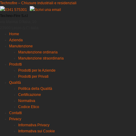
Technofire – Chiusure industriali e residenziali
0341 575301
|
Scrivi una email
Techno-Fire S.r.l
via Marinai D'Italia, 10
23900 Lecco (LC) Italia
Home
Azienda
Manutenzione
Manutenzione ordinaria
Manutenzione straordinaria
Prodotti
Prodotti per le Aziende
Prodotti per Privati
Qualità
Politica della Qualità
Certificazione
Normativa
Codice Etico
Contatti
Privacy
Informativa Privacy
Informativa sui Cookie