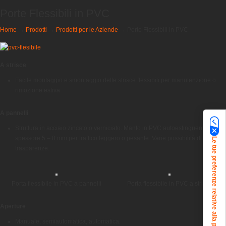
Porte Flessibili in PVC
Home
→
Prodotti
→
Prodotti per le Aziende
→
Porte Flessibili in PVC
A strisce
Facile montaggio e smontaggio delle strisce flessibili per manutenzione o
rimozione estiva.
A pannelli
Struttura in acciaio zincato o verniciato. Manto in PVC autoestinguente di
spessore 5 – 8 mm per traffico leggero o pesante. Varie possibilità di
Le tue preferenze relative alla privacy
trasparenze.
Porta flessibile in PVC a pannelli
Porta flessibile in PVC a strisce
Aperture
Manuale, semiautomatica, automatica.